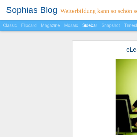
Sophias Blog
Weiterbildung kann so schön se
Classic
Flipcard
Magazine
Mosaic
Sidebar
Snapshot
Timesl
Sophias Reader
eLe
Ein neuer Monat ein neues Feature..
Protest mal anders
Spannender Wahlabend in Niedersachen
Unwort des Jahres 2012
Fröhliche Weihnachten!
5-Sterne-Redner: Fünf Faktoren, die Vorträge persönlicher machen
Ich habe auch Spaß!
Die schlimmsten Weihnachtsfeier-Fallen