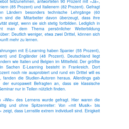
ebot teilzunehmen, antworteten 90 Prozent mit »Ja«,
iern (85 Prozent) und Italienern (82 Prozent). Gefragt
en Ländern besonders technische Lehrgänge (60
m sind die Mitarbeiter davon überzeugt, dass ihre
ität steigt, wenn sie sich stetig fortbilden. Lediglich in
eht man dem Thema persönlicher Weiterbildung
über: Deutlich weniger, etwa zwei Drittel, können sich
Gepostet vor
31st January 2013
von Unknown
ukunft mehr zu lernen.
ahrungen mit E-Learning haben Spanier (55 Prozent),
ent) und Engländer (48 Prozent). Deutschland liegt
ndern wie Italien und Belgien im Mittelfeld. Der größte
in Sachen E-Learning besteht in Frankreich. Dort
zent noch nie ausprobiert und rund ein Drittel will es
, fanden die Studien-Autoren heraus. Allerdings gab
e der europaweit Befragten an, dass sie klassische
minar nur in Teilen nützlich finden.
0
Kommentar hinzufügen
 »Wie« des Lernens wurde gefragt. Hier waren die
fältig und ohne Spitzenreiter: Von »mit Musik« bis
zeigt, dass Lernstile extrem individuell sind. Einigkeit
n einem Punkt: 84 Prozent würden gern das Lerntempo
n.