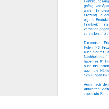
Fortbildungsang
gefolgt von Span
Berufs-Geheimnis
waren in dies
Prozent). Zude
eigene Produktiv
Privat vs. beruflich
Frankreich st
verhalten gegen
Spielend zum neuen Job
vorstellen, in Z
Mehr oder weniger...?
Die meisten Erf
Polen (43 Proz
auch hier mit Lä
Zeit im Griff
Nachholbedarf 
haben es 81 Pro
Müller, Meier, Schmidt?
auch nie testen
auch die Hälft
Schulungen im Se
Heimlich einkaufen
Auch nach dem
Chef sein? Nein danke!
Antworten viel
»absolute Ruhe« 
Kein altes Eisen
herrschte nur i
selbst bestimme
Tue Gutes ... und bewirb dich damit