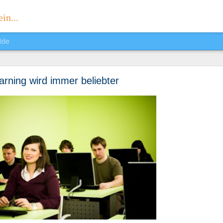
in...
ide
Sophias Reader
arning wird immer beliebter
. Ich präsentiere euch voller Stolz meine eigene Zeitung:
Sophias Rea