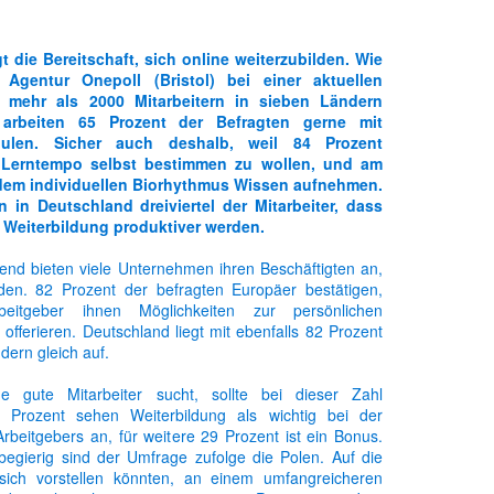
t die Bereitschaft, sich online weiterzubilden. Wie
 Agentur Onepoll (Bristol) bei einer aktuellen
 mehr als 2000 Mitarbeitern in sieben Ländern
 arbeiten 65 Prozent der Befragten gerne mit
dulen. Sicher auch deshalb, weil 84 Prozent
Lerntempo selbst bestimmen zu wollen, und am
 dem individuellen Biorhythmus Wissen aufnehmen.
in Deutschland dreiviertel der Mitarbeiter, dass
 Weiterbildung produktiver werden.
end bieten viele Unternehmen ihren Beschäftigten an,
Sophias Reader ist meine erste eigene Zeitung
lden. 82 Prozent der befragten Europäer bestätigen,
eitgeber ihnen Möglichkeiten zur persönlichen
 offerieren. Deutschland liegt mit ebenfalls 82 Prozent
n Neuigkeiten Rund um das Thema Weiterbildung finden. Die Zeitung w
dern gleich auf.
h ihn vermissen werden, ist eine Zeitung denke ich eine bessere Mögl
e gute Mitarbeiter sucht, sollte bei dieser Zahl
 Prozent sehen Weiterbildung als wichtig bei der
ein Diskussionsforum zu jeder Ausgabe gibt es dort auch. Vergesst n
rbeitgebers an, für weitere 29 Prozent ist ein Bonus.
egierig sind der Umfrage zufolge die Polen. Auf die
sich vorstellen könnten, an einem umfangreicheren