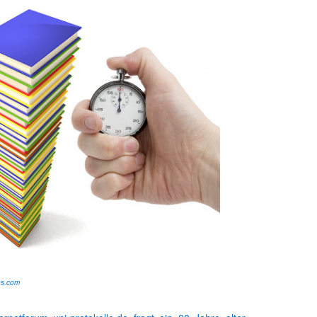
Sophias Reader ist meine erste eigene Zeitung
n Neuigkeiten Rund um das Thema Weiterbildung finden. Die Zeitung w
h ihn vermissen werden, ist eine Zeitung denke ich eine bessere Mögl
ein Diskussionsforum zu jeder Ausgabe gibt es dort auch. Vergesst n
es.com