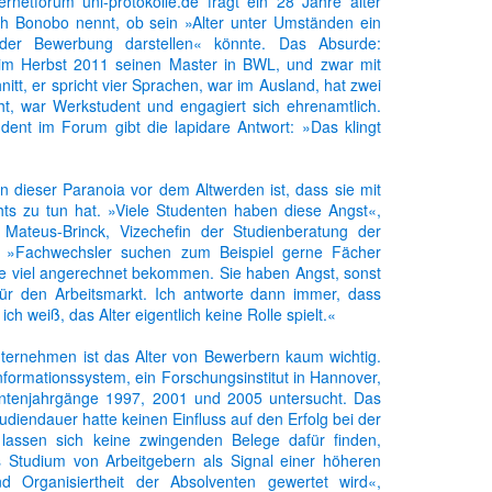
ternetforum uni-protokolle.de fragt ein 28 Jahre alter
ch Bonobo nennt, ob sein »Alter unter Umständen ein
 der Bewerbung darstellen« könnte. Das Absurde:
m Herbst 2011 seinen Master in BWL, und zwar mit
itt, er spricht vier Sprachen, war im Ausland, hat zwei
t, war Werkstudent und engagiert sich ehrenamtlich.
dent im Forum gibt die lapidare Antwort: »Das klingt
Gepostet vor
31st January 2013
von Unknown
«
 dieser Paranoia vor dem Altwerden ist, dass sie mit
chts zu tun hat. »Viele Studenten haben diese Angst«,
e Mateus-Brinck, Vizechefin der Studienberatung der
»Fachwechsler suchen zum Beispiel gerne Fächer
ie viel angerechnet bekommen. Sie haben Angst, sonst
für den Arbeitsmarkt. Ich antworte dann immer, dass
ich weiß, das Alter eigentlich keine Rolle spielt.«
nternehmen ist das Alter von Bewerbern kaum wichtig.
0
Kommentar hinzufügen
formationssystem, ein Forschungsinstitut in Hannover,
entenjahrgänge 1997, 2001 und 2005 untersucht. Das
udiendauer hatte keinen Einfluss auf den Erfolg bei der
lassen sich keine zwingenden Belege dafür finden,
s Studium von Arbeitgebern als Signal einer höheren
und Organisiertheit der Absolventen gewertet wird«,