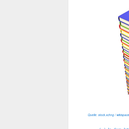
1
Hör' mir zu!
RSS - Was ist das eigentlich?
Schuften für Lau
An der übernächsten Abzweigung rechts...
Wenn's mal wieder länger dauert...
Wem ein Licht aufgeht...
2
Warum kluge Menschen dumme Ideen verteidigen
Hier werdet ihr täglich die beste
meinen Blog ersetzen. Auch wenn ic
Zentrale des Irrenhauses
auf dem Laufenden zu halten.
Ich freue mich auf euer Feedback, 
Kollege, lach doch mal!
Quelle: stock.xchng / wikispac
Reader zu abbonieren!
Eins nach dem anderen
Eure