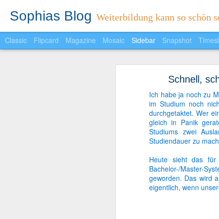
Sophias Blog
Weiterbildung kann so schön se
Classic
Flipcard
Magazine
Mosaic
Sidebar
Snapshot
Timesl
Sophias Reader
Schnell, sc
Ein neuer Monat ein neues Feature..
Protest mal anders
Ich habe ja noch zu M
im Studium noch nich
Spannender Wahlabend in Niedersachen
durchgetaktet. Wer ei
gleich in Panik gera
Unwort des Jahres 2012
Studiums zwei Ausl
Studiendauer zu mach
Fröhliche Weihnachten!
Heute sieht das für
Bachelor-/Master-Syste
5-Sterne-Redner: Fünf Faktoren, die Vorträge persönlicher machen
geworden. Das wird al
eigentlich, wenn uns
Ich habe auch Spaß!
Die schlimmsten Weihnachtsfeier-Fallen