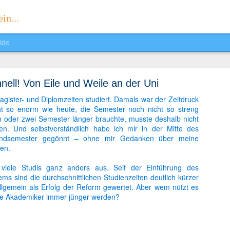
in...
ide
Sophias Reader
hnell! Von Eile und Weile an der Uni
. Ich präsentiere euch voller Stolz meine eigene Zeitung:
Sophias Rea
agister- und Diplomzeiten studiert. Damals war der Zeitdruck
t so enorm wie heute, die Semester noch nicht so streng
n oder zwei Semester länger brauchte, musste deshalb nicht
ten. Und selbstverständlich habe ich mir in der Mitte des
andsemester gegönnt – ohne mir Gedanken über meine
en.
 viele Studis ganz anders aus. Seit der Einführung des
ms sind die durchschnittlichen Studienzeiten deutlich kürzer
lgemein als Erfolg der Reform gewertet. Aber wem nützt es
ere Akademiker immer jünger werden?