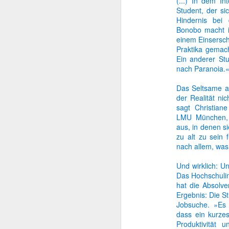
(...) In dem In
Student, der si
Hindernis bei
Berufs-Geheimnis
Bonobo macht i
einem Einserschn
Privat vs. beruflich
Praktika gemach
Ein anderer Stu
Spielend zum neuen Job
nach Paranoia.
Das Seltsame an
Mehr oder weniger...?
der Realität ni
sagt Christian
Zeit im Griff
LMU München, 
aus, in denen s
Müller, Meier, Schmidt?
zu alt zu sein 
nach allem, was 
Heimlich einkaufen
Und wirklich: U
Das Hochschulin
Chef sein? Nein danke!
hat die Absolv
Ergebnis: Die St
Kein altes Eisen
Jobsuche. »Es 
dass ein kurze
Produktivität 
Tue Gutes ... und bewirb dich damit