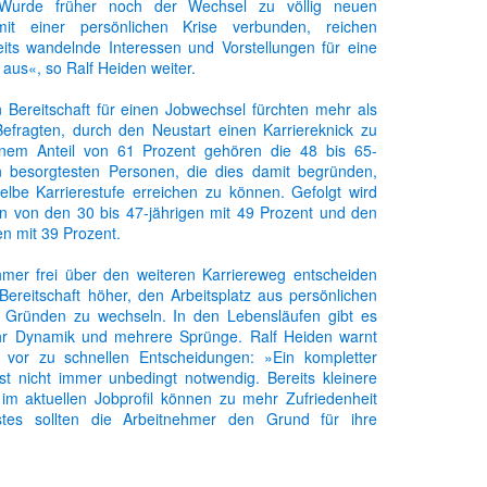
»Wurde früher noch der Wechsel zu völlig neuen
 mit einer persönlichen Krise verbunden, reichen
its wandelnde Interessen und Vorstellungen für eine
aus«, so Ralf Heiden weiter.
 Bereitschaft für einen Jobwechsel fürchten mehr als
Befragten, durch den Neustart einen Karriereknick zu
Gepostet vor
31st January 2013
von Unknown
einem Anteil von 61 Prozent gehören die 48 bis 65-
n besorgtesten Personen, die dies damit begründen,
elbe Karrierestufe erreichen zu können. Gefolgt wird
n von den 30 bis 47-jährigen mit 49 Prozent und den
en mit 39 Prozent.
mer frei über den weiteren Karriereweg entscheiden
 Bereitschaft höher, den Arbeitsplatz aus persönlichen
n Gründen zu wechseln. In den Lebensläufen gibt es
r Dynamik und mehrere Sprünge. Ralf Heiden warnt
h vor zu schnellen Entscheidungen: »Ein kompletter
0
Kommentar hinzufügen
st nicht immer unbedingt notwendig. Bereits kleinere
im aktuellen Jobprofil können zu mehr Zufriedenheit
stes sollten die Arbeitnehmer den Grund für ihre
 finden.« Aber auch die Arbeitgeber müssen sich den
nheiten anpassen und auf die Vorstellung der
stmöglich eingehen.