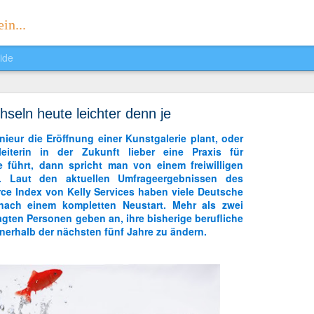
in...
ide
Sophias Reader
seln heute leichter denn je
. Ich präsentiere euch voller Stolz meine eigene Zeitung:
Sophias Rea
ieur die Eröffnung einer Kunstgalerie plant, oder
leiterin in der Zukunft lieber eine Praxis für
e führt, dann spricht man von einem freiwilligen
l. Laut den aktuellen Umfrageergebnissen des
ce Index von Kelly Services haben viele Deutsche
ach einem kompletten Neustart. Mehr als zwei
ragten Personen geben an, ihre bisherige berufliche
nerhalb der nächsten fünf Jahre zu ändern.