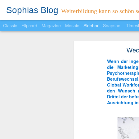
Sophias Blog
Weiterbildung kann so schön se
Classic
Flipcard
Magazine
Mosaic
Sidebar
Snapshot
Timesl
Sophias Reader
Wech
Ein neuer Monat ein neues Feature..
Protest mal anders
Wenn der Ingen
Spannender Wahlabend in Niedersachen
die Marketing
Psychotherapi
Berufswechse
Unwort des Jahres 2012
Global Workfor
den Wunsch n
Fröhliche Weihnachten!
Drittel der bef
Ausrichtung in
5-Sterne-Redner: Fünf Faktoren, die Vorträge persönlicher machen
Ich habe auch Spaß!
Die schlimmsten Weihnachtsfeier-Fallen