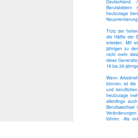
Deutschland. 
Berufsbildern
Berufs-Geheimnis
heutzutage bere
Neuorientierung 
Privat vs. beruflich
Trotz der hohen
die Hälfte der 
Spielend zum neuen Job
erleiden. Mit 
jährigen zu de
Mehr oder weniger...?
nicht mehr dies
diese Generatio
18 bis 29-jährig
Zeit im Griff
Wenn Arbeitneh
Müller, Meier, Schmidt?
können, ist die
und berufliche
heutzutage meh
Heimlich einkaufen
allerdings auc
Berufswechsel i
Chef sein? Nein danke!
Veränderungen 
führen. Als er
Kein altes Eisen
Unzufriedenheit
neuen Gegebe
Arbeitnehmer be
Tue Gutes ... und bewirb dich damit