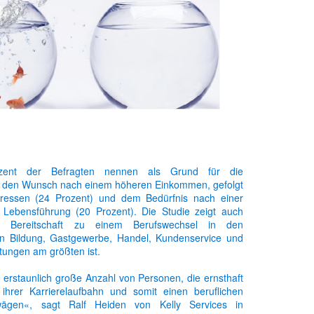
ent der Befragten nennen als Grund für die
Sophias Reader ist meine erste eigene Zeitung
g den Wunsch nach einem höheren Einkommen, gefolgt
ressen (24 Prozent) und dem Bedürfnis nach einer
 Lebensführung (20 Prozent). Die Studie zeigt auch
n Neuigkeiten Rund um das Thema Weiterbildung finden. Die Zeitung w
e Bereitschaft zu einem Berufswechsel in den
h ihn vermissen werden, ist eine Zeitung denke ich eine bessere Mögl
ren Bildung, Gastgewerbe, Handel, Kundenservice und
stungen am größten ist.
ein Diskussionsforum zu jeder Ausgabe gibt es dort auch. Vergesst n
 erstaunlich große Anzahl von Personen, die ernsthaft
ihrer Karrierelaufbahn und somit einen beruflichen
ägen«, sagt Ralf Heiden von Kelly Services in