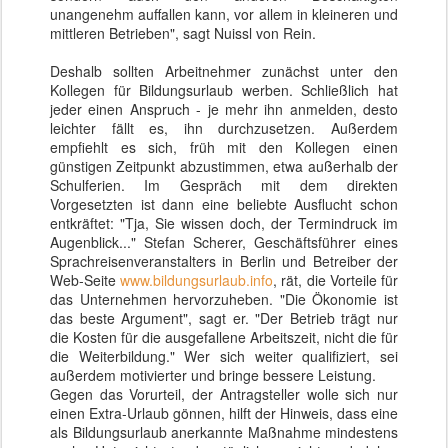
unangenehm auffallen kann, vor allem in kleineren und
mittleren Betrieben", sagt Nuissl von Rein.
Deshalb sollten Arbeitnehmer zunächst unter den
Kollegen für Bildungsurlaub werben. Schließlich hat
jeder einen Anspruch - je mehr ihn anmelden, desto
leichter fällt es, ihn durchzusetzen. Außerdem
empfiehlt es sich, früh mit den Kollegen einen
günstigen Zeitpunkt abzustimmen, etwa außerhalb der
Schulferien. Im Gespräch mit dem direkten
Vorgesetzten ist dann eine beliebte Ausflucht schon
entkräftet: "Tja, Sie wissen doch, der Termindruck im
Augenblick..." Stefan Scherer, Geschäftsführer eines
Sprachreisenveranstalters in Berlin und Betreiber der
Web-Seite
www.bildungsurlaub.info
, rät, die Vorteile für
das Unternehmen hervorzuheben. "Die Ökonomie ist
das beste Argument", sagt er. "Der Betrieb trägt nur
die Kosten für die ausgefallene Arbeitszeit, nicht die für
die Weiterbildung." Wer sich weiter qualifiziert, sei
außerdem motivierter und bringe bessere Leistung.
Gegen das Vorurteil, der Antragsteller wolle sich nur
einen Extra-Urlaub gönnen, hilft der Hinweis, dass eine
als Bildungsurlaub anerkannte Maßnahme mindestens