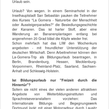
Urlaub sein.
Urlaub? Von wegen. In einem Seminarhotel in der
Inselhauptstadt San Sebastián pauken die Teilnehmer
des Kurses "La Gomera - Naturerbe der Menschheit
oder Aussteigerparadies?" die Besiedlungsgeschichte
der Kanaren. Das ist harter Stoff, aber eine
Wanderung an Bananenplantagen entlang bei
angenehmen 20 Grad bläst die Köpfe wieder frei.
Schon mehrfach hat das LIW den Wochenkurs
angeboten - mit freundlicher Unterstützung der
deutschen Wirtschaft. Denn Arbeitnehmer können den
La-Gomera-Trip als Bildungsurlaub beantragen, in
Berlin, Brandenburg, Hessen, Mecklenburg-
Vorpommern, Rheinland-Pfalz, Saarland, Sachsen-
Anhalt und Schleswig-Holstein.
Ist Bildungsurlaub nur "Freizeit durch die
Hintertür"?
Sofern sie nicht eines der vielen anderen attraktiven
Angebote von Weiterbildungsinstituten und
Sprachreiseveranstaltern vorziehen: Das
Internationale Bildungs- und Begegnungswerk
Dortmund lockt mit einer Motorradtour durch Lausitz