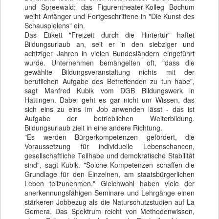
und Spreewald; das Figurentheater-Kolleg Bochum
weiht Anfänger und Fortgeschrittene in "Die Kunst des
Schauspielens" ein.
Das Etikett "Freizeit durch die Hintertür" haftet
Bildungsurlaub an, seit er in den siebziger und
achtziger Jahren in vielen Bundesländern eingeführt
wurde. Unternehmen bemängelten oft, "dass die
gewählte Bildungsveranstaltung nichts mit der
beruflichen Aufgabe des Betreffenden zu tun habe",
sagt Manfred Kubik vom DGB Bildungswerk in
Hattingen. Dabei geht es gar nicht um Wissen, das
sich eins zu eins im Job anwenden lässt - das ist
Aufgabe der betrieblichen Weiterbildung.
Bildungsurlaub zielt in eine andere Richtung.
"Es werden Bürgerkompetenzen gefördert, die
Voraussetzung für individuelle Lebenschancen,
gesellschaftliche Teilhabe und demokratische Stabilität
sind", sagt Kubik. "Solche Kompetenzen schaffen die
Grundlage für den Einzelnen, am staatsbürgerlichen
Leben teilzunehmen." Gleichwohl haben viele der
anerkennungsfähigen Seminare und Lehrgänge einen
stärkeren Jobbezug als die Naturschutzstudien auf La
Gomera. Das Spektrum reicht von Methodenwissen,