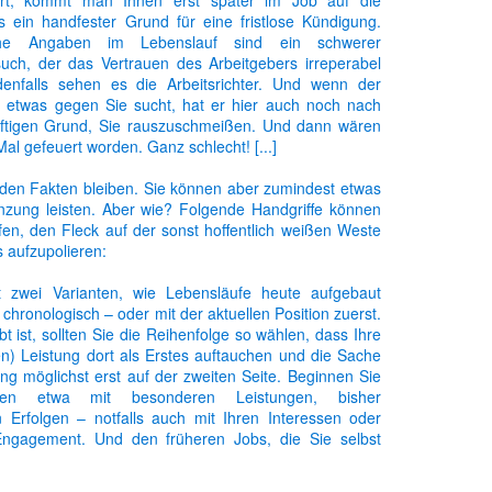
iert; kommt man Ihnen erst später im Job auf die
as ein handfester Grund für eine fristlose Kündigung.
che Angaben im Lebenslauf sind ein schwerer
uch, der das Vertrauen des Arbeitgebers irreperabel
edenfalls sehen es die Arbeitsrichter. Und wenn der
l etwas gegen Sie sucht, hat er hier auch noch nach
riftigen Grund, Sie rauszuschmeißen. Und dann wären
Gepostet vor
31st January 2013
von Unknown
al gefeuert worden. Ganz schlecht! [...]
 den Fakten bleiben. Sie können aber zumindest etwas
zung leisten. Aber wie? Folgende Handgriffe können
fen, den Fleck auf der sonst hoffentlich weißen Weste
 aufzupolieren:
t zwei Varianten, wie Lebensläufe heute aufgebaut
hronologisch – oder mit der aktuellen Position zuerst.
t ist, sollten Sie die Reihenfolge so wählen, dass Ihre
en) Leistung dort als Erstes auftauchen und die Sache
0
Kommentar hinzufügen
ng möglichst erst auf der zweiten Seite. Beginnen Sie
ssen etwa mit besonderen Leistungen, bisher
 Erfolgen – notfalls auch mit Ihren Interessen oder
ngagement. Und den früheren Jobs, die Sie selbst