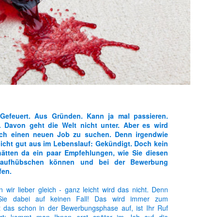
 Gefeuert. Aus Gründen. Kann ja mal passieren.
Sophias Reader ist meine erste eigene Zeitung
. Davon geht die Welt nicht unter. Aber es wird
sich einen neuen Job zu suchen. Denn irgendwie
nicht gut aus im Lebenslauf: Gekündigt. Doch kein
n Neuigkeiten Rund um das Thema Weiterbildung finden. Die Zeitung w
hätten da ein paar Empfehlungen, wie Sie diesen
h ihn vermissen werden, ist eine Zeitung denke ich eine bessere Mögl
 aufhübschen können und bei der Bewerbung
fen.
ein Diskussionsforum zu jeder Ausgabe gibt es dort auch. Vergesst n
 wir lieber gleich - ganz leicht wird das nicht. Denn
 Sie dabei auf keinen Fall! Das wird immer zum
t das schon in der Bewerbungsphase auf, ist Ihr Ruf