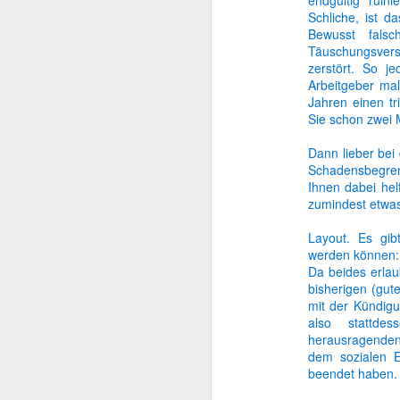
endgültig ruin
Schliche, ist d
Bewusst fals
Berufs-Geheimnis
Täuschungsvers
zerstört. So j
Privat vs. beruflich
Arbeitgeber ma
Jahren einen t
Spielend zum neuen Job
Sie schon zwei M
Dann lieber bei
Mehr oder weniger...?
Schadensbegren
Ihnen dabei hel
Zeit im Griff
zumindest etwas
Müller, Meier, Schmidt?
Layout. Es gib
werden können: c
Da beides erlaub
Heimlich einkaufen
bisherigen (gut
mit der Kündigu
Chef sein? Nein danke!
also stattde
herausragenden
Kein altes Eisen
dem sozialen E
beendet haben.
Tue Gutes ... und bewirb dich damit