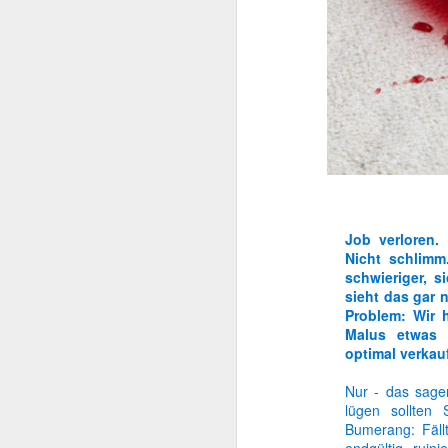
1
Hör' mir zu!
RSS - Was ist das eigentlich?
Schuften für Lau
An der übernächsten Abzweigung rechts...
Wenn's mal wieder länger dauert...
Job verloren.
Nicht schlimm
Wem ein Licht aufgeht...
schwieriger, 
sieht das gar 
2
Warum kluge Menschen dumme Ideen verteidigen
Hier werdet ihr täglich die beste
Problem: Wir 
meinen Blog ersetzen. Auch wenn ic
Malus etwas
Zentrale des Irrenhauses
auf dem Laufenden zu halten.
optimal verkau
Ich freue mich auf euer Feedback, 
Nur - das sagen
Kollege, lach doch mal!
Reader zu abbonieren!
lügen sollten
Bumerang: Fäll
Eins nach dem anderen
Eure