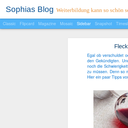
Sophias Blog
Weiterbildung kann so schön se
Classic
Flipcard
Magazine
Mosaic
Sidebar
Snapshot
Timesl
Sophias Reader
Fleck
Ein neuer Monat ein neues Feature..
Protest mal anders
Egal ob verschuldet o
den Gekündigten. Un
Spannender Wahlabend in Niedersachen
noch die Schwierigkei
zu müssen. Denn so ma
Unwort des Jahres 2012
Hier ein paar Tipps vo
Fröhliche Weihnachten!
5-Sterne-Redner: Fünf Faktoren, die Vorträge persönlicher machen
Ich habe auch Spaß!
Die schlimmsten Weihnachtsfeier-Fallen