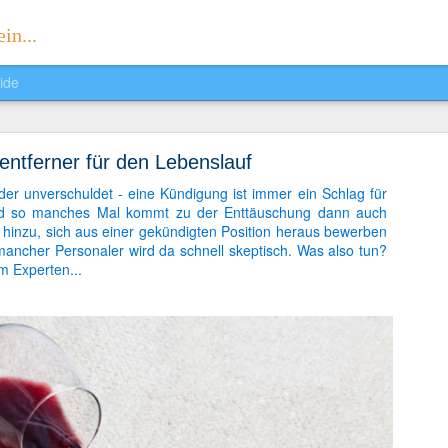
in...
ide
Sophias Reader
entferner für den Lebenslauf
. Ich präsentiere euch voller Stolz meine eigene Zeitung:
Sophias Rea
der unverschuldet - eine Kündigung ist immer ein Schlag für
d so manches Mal kommt zu der Enttäuschung dann auch
t hinzu, sich aus einer gekündigten Position heraus bewerben
ncher Personaler wird da schnell skeptisch. Was also tun?
m Experten...