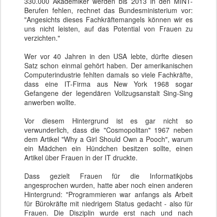
330.000 Akademiker werden bis 2013 in den MINT-
Berufen fehlen, rechnet das Bundesministerium vor:
"Angesichts dieses Fachkräftemangels können wir es
uns nicht leisten, auf das Potential von Frauen zu
verzichten."
Wer vor 40 Jahren in den USA lebte, dürfte diesen
Satz schon einmal gehört haben. Der amerikanischen
Computerindustrie fehlten damals so viele Fachkräfte,
dass eine IT-Firma aus New York 1968 sogar
Gefangene der legendären Vollzugsanstalt Sing-Sing
anwerben wollte.
Vor diesem Hintergrund ist es gar nicht so
verwunderlich, dass die "Cosmopolitan" 1967 neben
dem Artikel "Why a Girl Should Own a Pooch", warum
ein Mädchen ein Hündchen besitzen sollte, einen
Artikel über Frauen in der IT druckte.
Dass gezielt Frauen für die Informatikjobs
angesprochen wurden, hatte aber noch einen anderen
Hintergrund: "Programmieren war anfangs als Arbeit
für Bürokräfte mit niedrigem Status gedacht - also für
Frauen. Die Disziplin wurde erst nach und nach