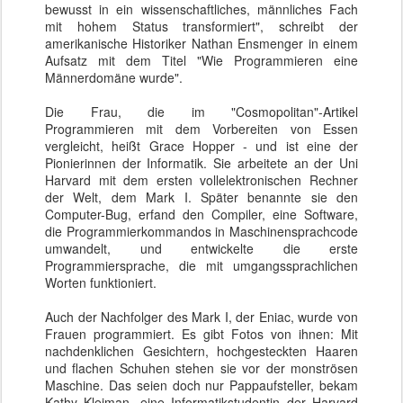
bewusst in ein wissenschaftliches, männliches Fach
mit hohem Status transformiert", schreibt der
amerikanische Historiker Nathan Ensmenger in einem
Aufsatz mit dem Titel "Wie Programmieren eine
Männerdomäne wurde".
Die Frau, die im "Cosmopolitan"-Artikel
Programmieren mit dem Vorbereiten von Essen
vergleicht, heißt Grace Hopper - und ist eine der
Pionierinnen der Informatik. Sie arbeitete an der Uni
Harvard mit dem ersten vollelektronischen Rechner
der Welt, dem Mark I. Später benannte sie den
Computer-Bug, erfand den Compiler, eine Software,
die Programmierkommandos in Maschinensprachcode
umwandelt, und entwickelte die erste
Programmiersprache, die mit umgangssprachlichen
Worten funktioniert.
Auch der Nachfolger des Mark I, der Eniac, wurde von
Frauen programmiert. Es gibt Fotos von ihnen: Mit
nachdenklichen Gesichtern, hochgesteckten Haaren
und flachen Schuhen stehen sie vor der monströsen
Maschine. Das seien doch nur Pappaufsteller, bekam
Kathy Kleiman, eine Informatikstudentin der Harvard